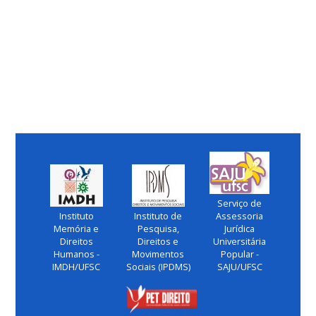
Serviço de
Instituto
Instituto de
Assessoria
Memória e
Pesquisa,
Jurídica
Direitos
Direitos e
Universitária
Humanos -
Movimentos
Popular -
IMDH/UFSC
Sociais (IPDMS)
SAJU/UFSC