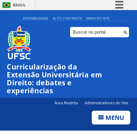
BRASIL
Simplifique!
ACESSIBILIDADE
ALTO CONTRASTE
MAPA DO SITE
Comunica BR
Participe
Acesso à informação
Legislação
Curricularização da
Canais
Extensão Universitária em
Direito: debates e
experiências
Área Restrita
Administradores do Site
MENU