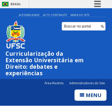
BRASIL
Simplifique!
ACESSIBILIDADE
ALTO CONTRASTE
MAPA DO SITE
Comunica BR
Participe
Acesso à informação
Legislação
Curricularização da
Canais
Extensão Universitária em
Direito: debates e
experiências
Área Restrita
Administradores do Site
MENU